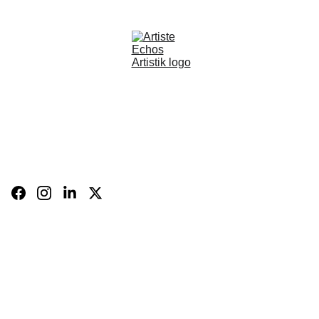
BOUTIQUE
CARTE 
CADEAU
BIO
FR
Panier
CONTACT
Expositions 
et 
évènements