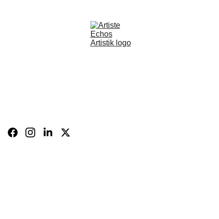
BOUTIQUE
CARTE 
CADEAU
BIO
FR
Panier
CONTACT
Expositions 
et 
évènements