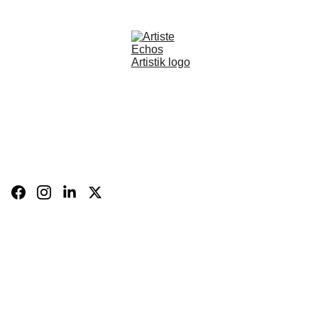
BOUTIQUE
CARTE 
CADEAU
BIO
FR
Panier
CONTACT
Expositions 
et 
évènements