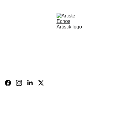
BOUTIQUE
CARTE 
CADEAU
BIO
FR
Panier
CONTACT
Expositions 
et 
évènements