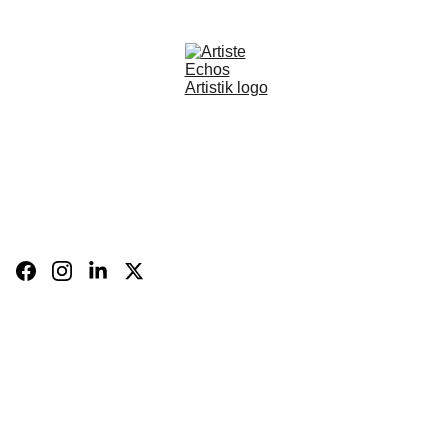
BOUTIQUE
CARTE 
CADEAU
BIO
FR
Panier
CONTACT
Expositions 
et 
évènements