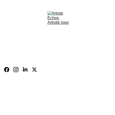
BOUTIQUE
CARTE 
CADEAU
BIO
FR
Panier
CONTACT
Expositions 
et 
évènements