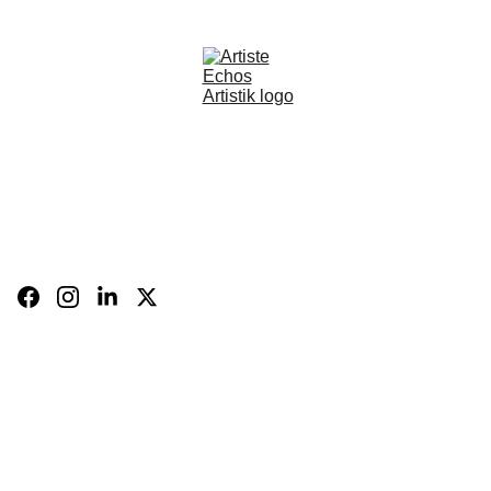
BOUTIQUE
CARTE 
CADEAU
BIO
FR
Panier
CONTACT
Expositions 
et 
évènements